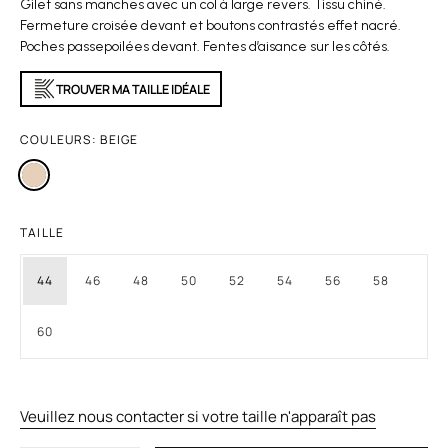
Gilet sans manches avec un col à large revers. Tissu chiné.
Fermeture croisée devant et boutons contrastés effet nacré.
Poches passepoilées devant. Fentes d’aisance sur les côtés.
TROUVER MA TAILLE IDÉALE
COULEURS:
BEIGE
TAILLE
44
46
48
50
52
54
56
58
60
Veuillez nous contacter si votre taille n'apparaît pas