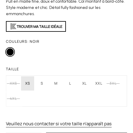
Pull en maille fine, doux et confortable. Col montant à bord-côte.
Style moderne et chic. Détail fully fashioned sur les
emmanchures.
TROUVER MA TAILLE IDÉALE
COULEURS:
NOIR
TAILLE
XXS
XS
S
M
L
XL
XXL
3XL
4XL
Veuillez nous contacter si votre taille n'apparaît pas