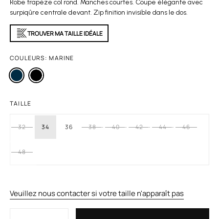
Robe trapèze col rond. Manches courtes. Coupe élégante avec
surpiqûre centrale devant. Zip finition invisible dans le dos.
TROUVER MA TAILLE IDÉALE
COULEURS:
MARINE
TAILLE
32
34
36
38
40
42
44
46
48
Veuillez nous contacter si votre taille n'apparaît pas