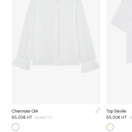
Chemisier OIA
Top Séville
65,00€ HT
65,00€ HT
78,00€ TTC
7
Blanc
Bleu clair
Noir