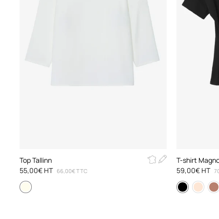
Top Tallinn
T-shirt Magno
55,00€ HT
59,00€ HT
66,00€ TTC
7
Noir