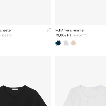
chester
Pull Anvers Femme
79,00€ HT
6,80€ TTC
94,80€ TTC