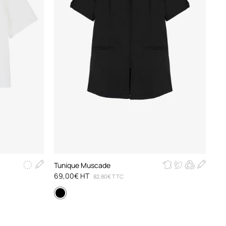
Tunique Muscade
69,00€ HT
82,80€ TTC