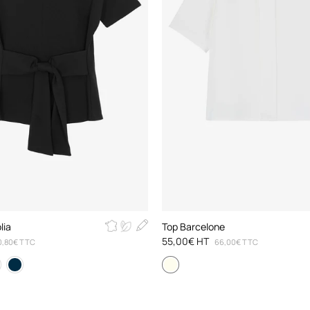
lia
Top Barcelone
55,00€ HT
0,80€ TTC
66,00€ TTC