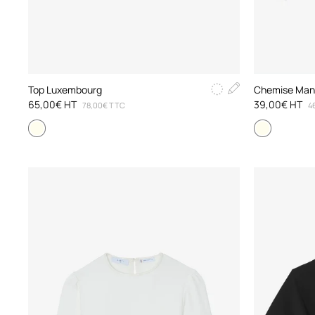
Top Luxembourg
Chemise Man
65,00€ HT
39,00€ HT
78,00€ TTC
4
Noir
Écru