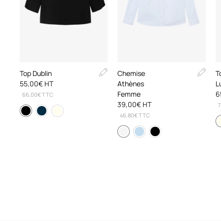
Top Dublin
Chemise
T
55,00€ HT
Athènes
L
Femme
6
66,00€ TTC
39,00€ HT
7
46,80€ TTC