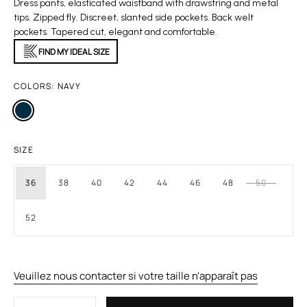
Dress pants, elasticated waistband with drawstring and metal
tips. Zipped fly. Discreet, slanted side pockets. Back welt
pockets. Tapered cut, elegant and comfortable.
FIND MY IDEAL SIZE
COLORS:
NAVY
SIZE
36
38
40
42
44
46
48
50
52
Veuillez nous contacter si votre taille n'apparaît pas