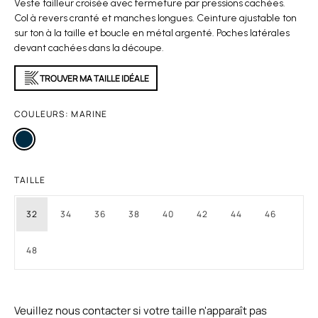
Veste tailleur croisée avec fermeture par pressions cachées.
Col à revers cranté et manches longues. Ceinture ajustable ton
sur ton à la taille et boucle en métal argenté. Poches latérales
devant cachées dans la découpe.
TROUVER MA TAILLE IDÉALE
COULEURS:
MARINE
TAILLE
32
34
36
38
40
42
44
46
48
Veuillez nous contacter si votre taille n'apparaît pas