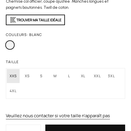
Chemise col officier, coupe ajustée. Manches longues et
poignets boutonnés. Twill de coton.
TROUVER MA TAILLE IDÉALE
COULEURS:
BLANC
TAILLE
XXS
XS
S
M
L
XL
XXL
3XL
4XL
Veuillez nous contacter si votre taille n'apparaît pas