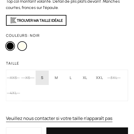
Top col montant volanté. Détail de plis plats devant. Manches
courtes, fronces sur l'épaule.
TROUVER MA TAILLE IDÉALE
COULEURS:
NOIR
TAILLE
XXS
XS
S
M
L
XL
XXL
3XL
4XL
Veuillez nous contacter si votre taille n'apparaît pas