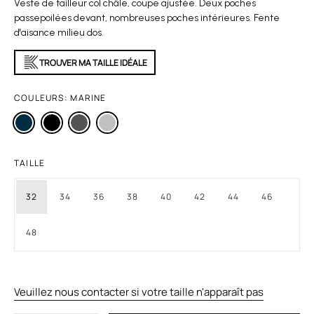
Veste de tailleur col châle, coupe ajustée. Deux poches
passepoilées devant, nombreuses poches intérieures. Fente
d'aisance milieu dos.
TROUVER MA TAILLE IDÉALE
COULEURS:
MARINE
TAILLE
32
34
36
38
40
42
44
46
48
Veuillez nous contacter si votre taille n'apparaît pas